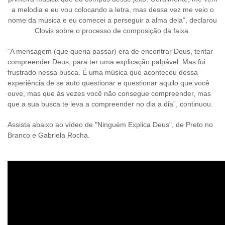
a melodia e eu vou colocando a letra, mas dessa vez me veio o
nome da música e eu comecei a perseguir a alma dela”, declarou
Clovis sobre o processo de composição da faixa.
“
A mensagem (que queria passar) era de encontrar Deus, tentar
compreender Deus, para ter uma explicação palpável. Mas fui
frustrado nessa busca. É uma música que aconteceu dessa
experiência de se auto questionar e questionar aquilo que você
ouve, mas que às vezes você não consegue compreender, mas
que a sua busca te leva a compreender no dia a dia
”
, continuou.
Assista abaixo ao vídeo de "Ninguém Explica Deus", de Preto no
Branco e Gabriela Rocha.