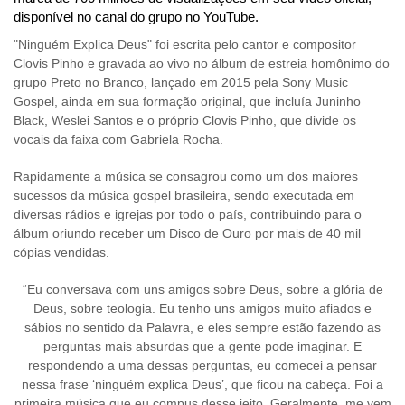
disponível no canal do grupo no YouTube.
"Ninguém Explica Deus" foi escrita pelo cantor e compositor
Clovis Pinho e gravada ao vivo no álbum de estreia homônimo do
grupo Preto no Branco, lançado em 2015 pela Sony Music
Gospel, ainda em sua formação original, que incluía Juninho
Black, Weslei Santos e o próprio Clovis Pinho, que divide os
vocais da faixa com Gabriela Rocha.
Rapidamente a música se consagrou como um dos maiores
sucessos da música gospel brasileira, sendo executada em
diversas rádios e igrejas por todo o país, contribuindo para o
álbum oriundo receber um Disco de Ouro por mais de 40 mil
cópias vendidas.
“Eu conversava com uns amigos sobre Deus, sobre a glória de
Deus, sobre teologia. Eu tenho uns amigos muito afiados e
sábios no sentido da Palavra, e eles sempre estão fazendo as
perguntas mais absurdas que a gente pode imaginar. E
respondendo a uma dessas perguntas, eu comecei a pensar
nessa frase ‘ninguém explica Deus’, que ficou na cabeça. Foi a
primeira música que eu compus desse jeito. Geralmente, me vem